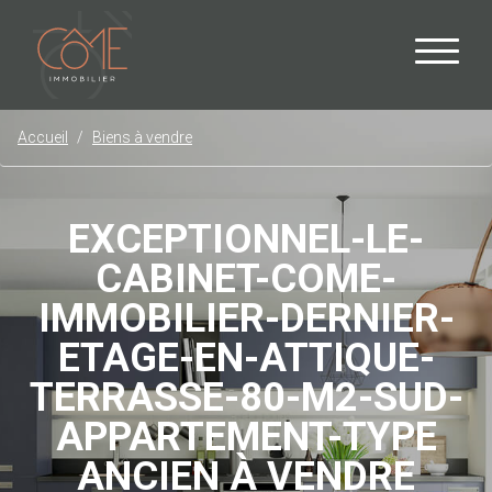
Accueil
Biens à vendre
EXCEPTIONNEL-LE-
CABINET-COME-
IMMOBILIER-DERNIER-
ETAGE-EN-ATTIQUE-
TERRASSE-80-M2-SUD-
APPARTEMENT-TYPE
ANCIEN À VENDRE