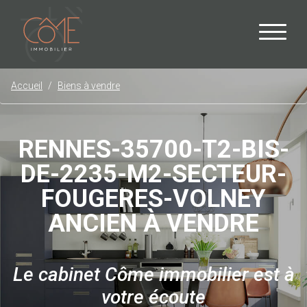
Accueil
Biens à vendre
RENNES-35700-T2-BIS-
DE-2235-M2-SECTEUR-
FOUGERES-VOLNEY
ANCIEN À VENDRE
Le cabinet Côme immobilier est à
votre écoute