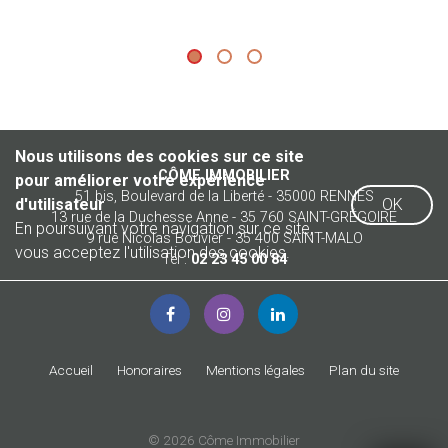
Nous utilisons des cookies sur ce site
CÔME IMMOBILIER
pour améliorer votre expérience
51 bis, Boulevard de la Liberté - 35000 RENNES
d'utilisateur
OK
13 rue de la Duchesse Anne - 35 760 SAINT-GRÉGOIRE
En poursuivant votre navigation sur ce site,
9 rue Nicolas Bouvier - 35 400 SAINT-MALO
vous acceptez l'utilisation des cookies.
Tél :
02 23 45 00 84
Accueil
Honoraires
Mentions légales
Plan du site
© 2026 Côme Immobilier