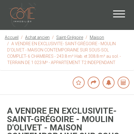
Accueil
Achat ancien
Saint-Grégoire
Maison
A VENDRE EN EXCLUSIVITE- SAINT-GRÉGOIRE - MOULIN
D'OLIVET - MAISON CONTEMPORAINE SUR SOUS-SOL
COMPLET- 6 CHAMBRES - 243.8 m² Hab. et 308.8 m² au sol. -
TERRAIN DE 1 023 M² - APPARTEMENT T2 INDEPENDANT
A VENDRE EN EXCLUSIVITE-
SAINT-GRÉGOIRE - MOULIN
D'OLIVET - MAISON