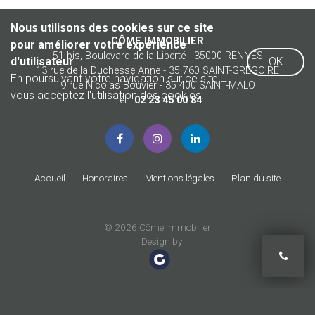
Nous utilisons des cookies sur ce site
CÔME IMMOBILIER
pour améliorer votre expérience
51 bis, Boulevard de la Liberté - 35000 RENNES
d'utilisateur
OK
13 rue de la Duchesse Anne - 35 760 SAINT-GRÉGOIRE
En poursuivant votre navigation sur ce site,
9 rue Nicolas Bouvier - 35 400 SAINT-MALO
vous acceptez l'utilisation des cookies.
Tél :
02 23 45 00 84
Accueil
Honoraires
Mentions légales
Plan du site
© 2026 Côme Immobilier
Design by