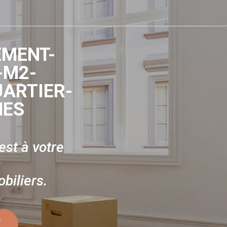
EMENT-
-M2-
ARTIER-
NES
st à votre
biliers.
E