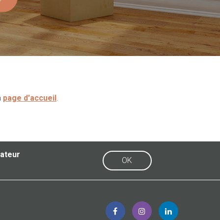
a
page d'accueil
.
sateur
OK