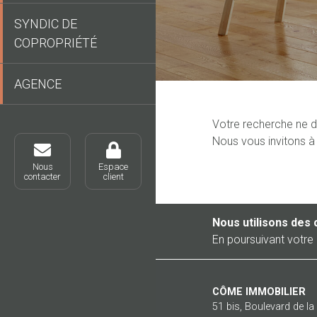
SYNDIC DE
COPROPRIÉTÉ
AGENCE
Votre recherche ne d
Nous vous invitons à 
Nous
Espace
contacter
client
Nous utilisons des 
En poursuivant votre 
CÔME IMMOBILIER
51 bis, Boulevard de l