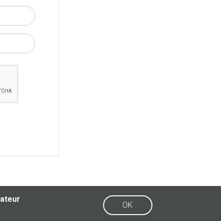
sateur
OK