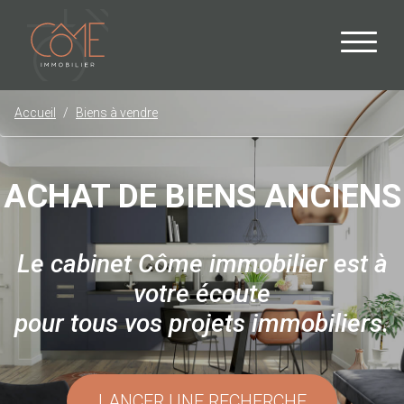
Accueil
Biens à vendre
ACHAT DE BIENS ANCIENS
Le cabinet Côme immobilier est à
votre écoute
pour tous vos projets immobiliers.
LANCER UNE RECHERCHE