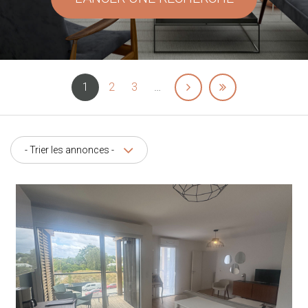
1
2
3
…
- Trier les annonces -