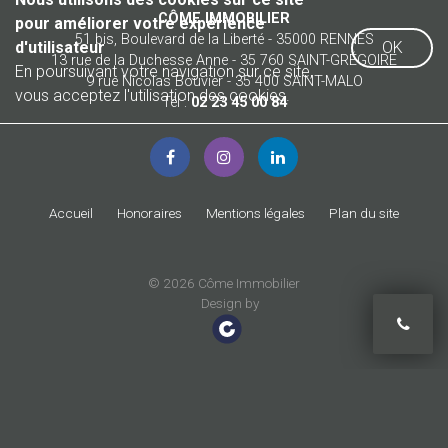
CÔME IMMOBILIER
pour améliorer votre expérience
51 bis, Boulevard de la Liberté - 35000 RENNES
d'utilisateur
OK
13 rue de la Duchesse Anne - 35 760 SAINT-GRÉGOIRE
En poursuivant votre navigation sur ce site,
9 rue Nicolas Bouvier - 35 400 SAINT-MALO
vous acceptez l'utilisation des cookies.
Tél :
02 23 45 00 84
Accueil
Honoraires
Mentions légales
Plan du site
© 2026 Côme Immobilier
Design by